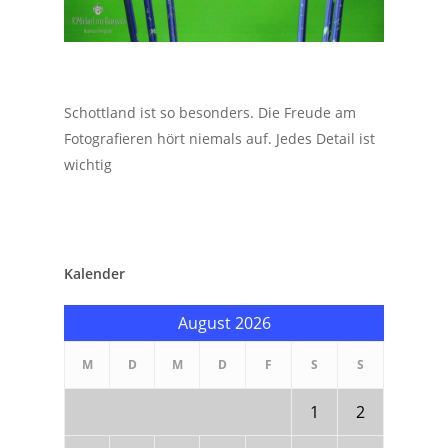
Schottland ist so besonders. Die Freude am
Fotografieren hört niemals auf. Jedes Detail ist
wichtig
Kalender
August 2026
M
D
M
D
F
S
S
1
2