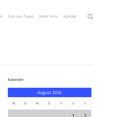
search
er
Foto des Tages
Mehr Infos
Kontakt
Kalender
August 2026
M
D
M
D
F
S
S
1
2