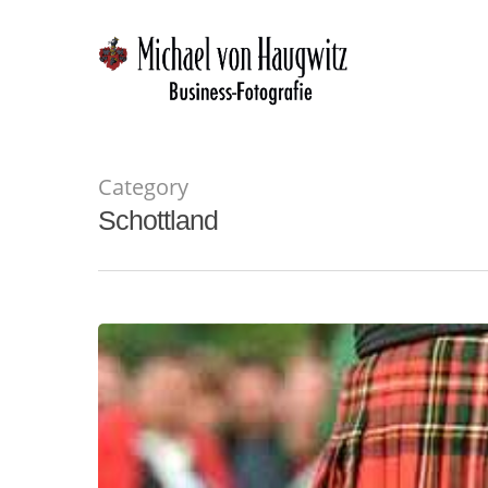
Skip
to
main
content
Category
Schottland