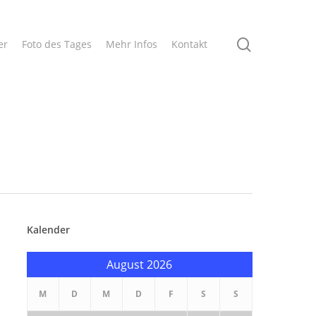
search
er
Foto des Tages
Mehr Infos
Kontakt
Kalender
August 2026
M
D
M
D
F
S
S