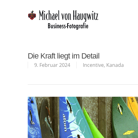
Skip
to
main
content
Die Kraft liegt im Detail
9. Februar 2024
Incentive
,
Kanada
Hit enter to search or ESC to close