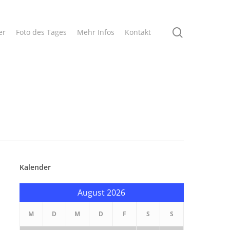
search
er
Foto des Tages
Mehr Infos
Kontakt
Kalender
August 2026
M
D
M
D
F
S
S