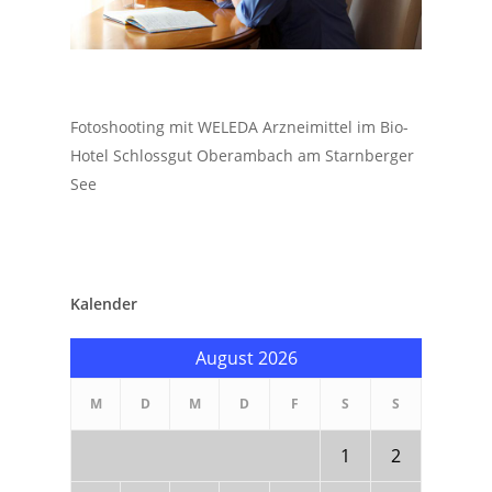
Fotoshooting mit WELEDA Arzneimittel im Bio-
Hotel Schlossgut Oberambach am Starnberger
See
Kalender
August 2026
M
D
M
D
F
S
S
1
2