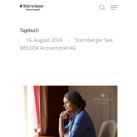
Menu
Skip
to
search
Close
main
Menu
content
Tagebuch
16. August 2024
Starnberger See
,
WELEDA Arzneimittel AG