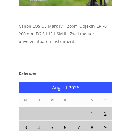
Canon EOS D5 Mark IV – Zoom-Objektiv EF 70-
200 mm F/2,8 L IS USM III. Zwei meiner
unverzichtbaren Instrumente
Kalender
August 2026
M
D
M
D
F
S
S
1
2
3
4
5
6
7
8
9