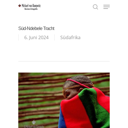
Menu
Skip
to
search
Close
main
Menu
content
Süd-Ndebele Tracht
6. Juni 2024
Südafrika