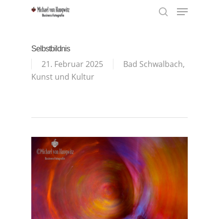
Menu
Skip
to
search
Close
main
Menu
content
Selbstbildnis
21. Februar 2025
Bad Schwalbach
,
Kunst und Kultur