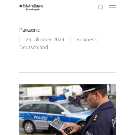
Menu
Skip
to
search
Close
main
Menu
content
Panasonic
23. Oktober 2024
Business
,
Deutschland