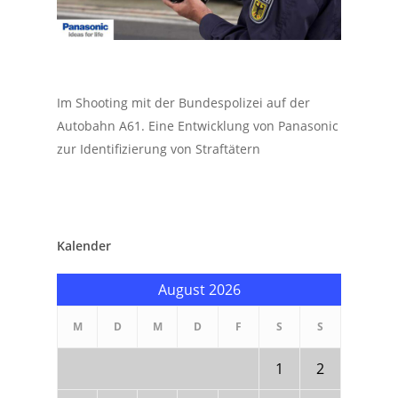
Im Shooting mit der Bundespolizei auf der
Autobahn A61. Eine Entwicklung von Panasonic
zur Identifizierung von Straftätern
Kalender
August 2026
M
D
M
D
F
S
S
1
2