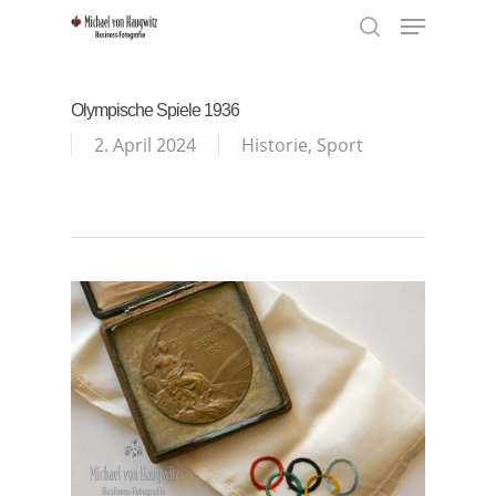
Menu
Skip
to
search
Close
main
Menu
content
Olympische Spiele 1936
2. April 2024
Historie
,
Sport