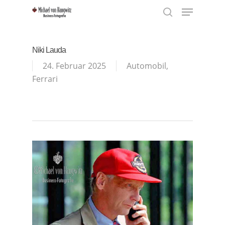
Menu
Skip
to
search
Close
main
Menu
content
Niki Lauda
24. Februar 2025
Automobil
,
Ferrari