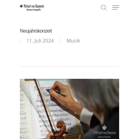
Menu
Skip
to
search
Close
main
Menu
content
Neujahrskonzert
11. Juli 2024
Musik