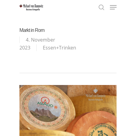
Menu
Skip
to
search
Close
main
Menu
content
Markt in Rom
4. November
2023
Essen+Trinken