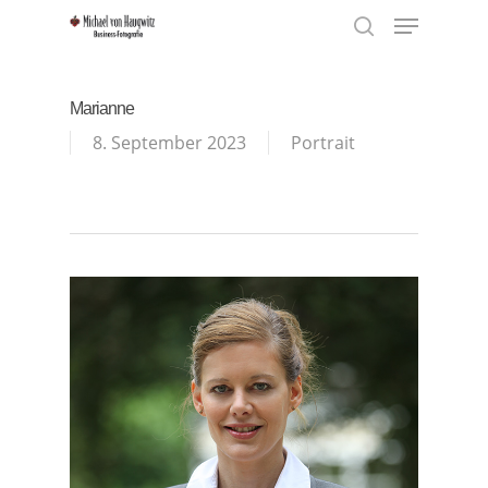
Menu
Skip
to
search
Close
main
Menu
content
Marianne
8. September 2023
Portrait