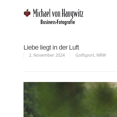
Skip
to
main
content
Liebe liegt in der Luft
2. November 2024
Golfsport
,
NRW
Hit enter to search or ESC to close