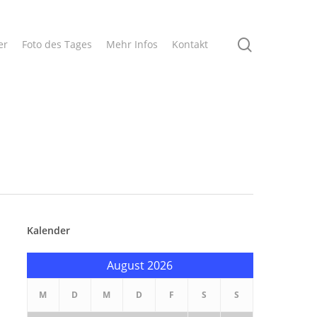
search
er
Foto des Tages
Mehr Infos
Kontakt
Kalender
August 2026
M
D
M
D
F
S
S