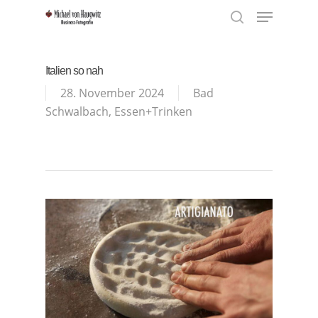
Menu
Skip
to
search
Close
main
Menu
content
Italien so nah
28. November 2024
Bad
Schwalbach
,
Essen+Trinken