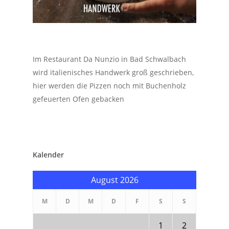
Im Restaurant Da Nunzio in Bad Schwalbach
wird italienisches Handwerk groß geschrieben,
hier werden die Pizzen noch mit Buchenholz
gefeuerten Ofen gebacken
Kalender
August 2026
M
D
M
D
F
S
S
1
2