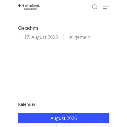
Menu
Skip
to
search
Close
main
Menu
content
Gleitschirm
17. August 2023
Allgemein
Kalender
August 2026