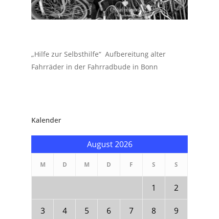
„Hilfe zur Selbsthilfe“ Aufbereitung alter
Fahrräder in der Fahrradbude in Bonn
Kalender
August 2026
M
D
M
D
F
S
S
1
2
3
4
5
6
7
8
9