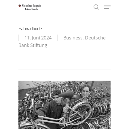
Menu
Skip
to
search
Close
main
Menu
content
Fahrradbude
11. Juni 2024
Business
,
Deutsche
Bank Stiftung