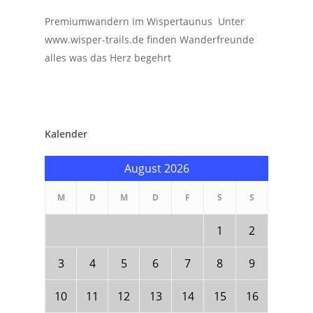
Premiumwandern im Wispertaunus Unter
www.wisper-trails.de finden Wanderfreunde
alles was das Herz begehrt
Kalender
August 2026
M
D
M
D
F
S
S
1
2
3
4
5
6
7
8
9
10
11
12
13
14
15
16