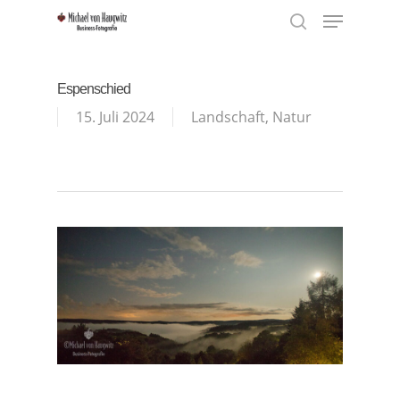
Menu
Skip
to
search
Close
main
Menu
content
Espenschied
15. Juli 2024
Landschaft
,
Natur