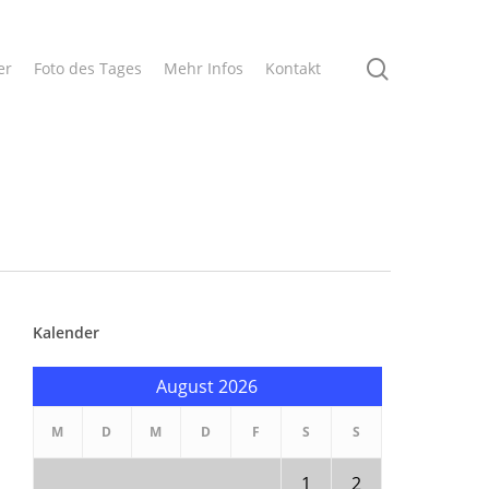
search
er
Foto des Tages
Mehr Infos
Kontakt
Kalender
August 2026
M
D
M
D
F
S
S
1
2