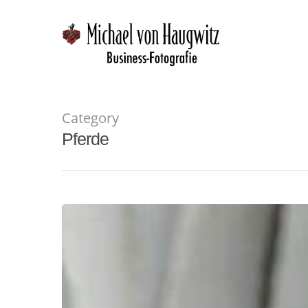
Skip
to
main
content
Category
Pferde