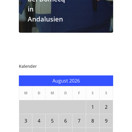
in
Andalusien
Kalender
August 2026
M
D
M
D
F
S
S
1
2
3
4
5
6
7
8
9