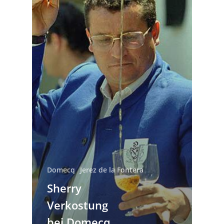
Domecq
Jerez de la Fontera
Sherry
Verkostung
bei Domecq