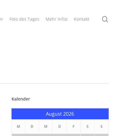
search
er
Foto des Tages
Mehr Infos
Kontakt
Kalender
August 2026
M
D
M
D
F
S
S